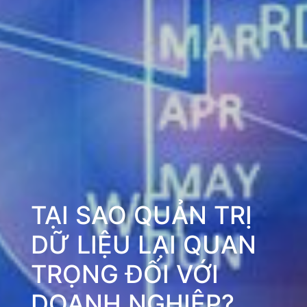
TẠI SAO QUẢN TRỊ
DỮ LIỆU LẠI QUAN
TRỌNG ĐỐI VỚI
DOANH NGHIỆP?