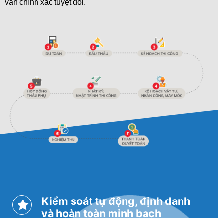
vẫn chính xác tuyệt đối.

Kiểm soát tự động, định danh
và hoàn toàn minh bạch