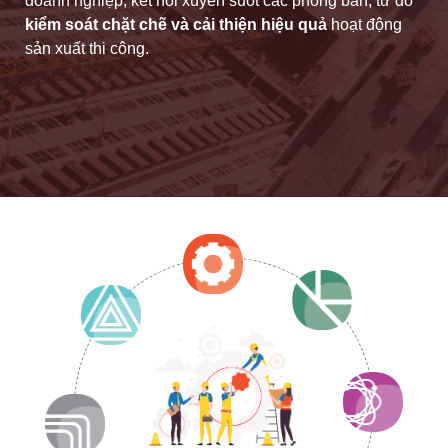
doanh nghiệp, kết nối xuyên suốt các phòng ban, từ đó
kiểm soát chặt chẽ và cải thiện hiệu quả
hoạt động
sản xuất thi công.