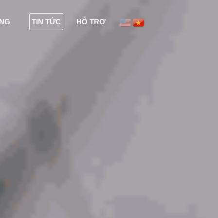
ỤNG
TIN TỨC
HỖ TRỢ