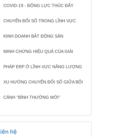
COVID-19 - ĐỘNG LỰC THÚC ĐẨY
CHUYỂN ĐỔI SỐ TRONG LĨNH VỰC
KINH DOANH BẤT ĐỘNG SẢN
MINH CHỨNG HIỆU QUẢ CỦA GIẢI
PHÁP ERP Ở LĨNH VỰC NĂNG LƯỢNG
XU HƯỚNG CHUYỂN ĐỔI SỐ GIỮA BỐI
CẢNH “BÌNH THƯỜNG MỚI”
Liên hệ