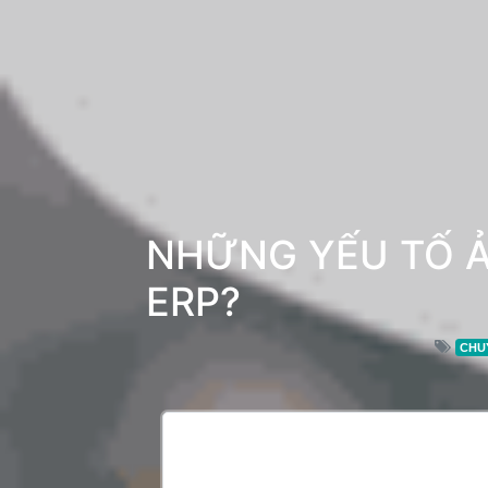
NHỮNG YẾU TỐ ẢN
ERP?
CHU