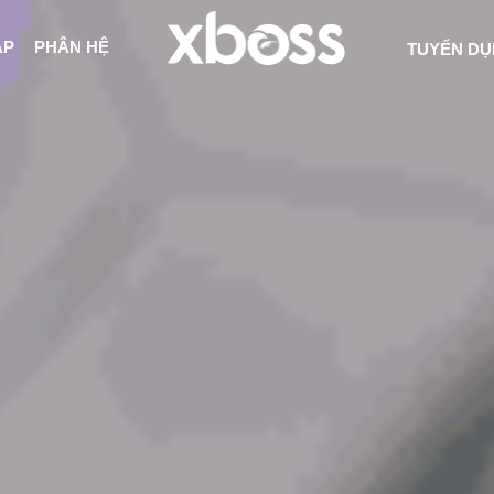
ÁP
PHÂN HỆ
TUYỂN D