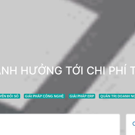
H HƯỞNG TỚI CHI PHÍ T
YỂN ĐỔI SỐ
GIẢI PHÁP CÔNG NGHỆ
GIẢI PHÁP ERP
QUẢN TRỊ DOANH N
C