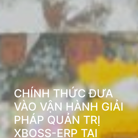
CHÍNH THỨC ĐƯA
VÀO VẬN HÀNH GIẢI
PHÁP QUẢN TRỊ
XBOSS-ERP TẠI