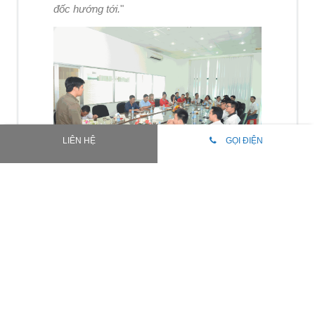
đốc hướng tới.
"
LIÊN HỆ
GỌI ĐIỆN
Anh Lê Quân Bảo - Giám đốc điều hành chi
nhánh Bến Tre đã dành lời cảm ơn đến đội
ngũ XBOSS ERP về gói giải pháp quản tri
doanh nghiệp hiệu quả đã triển khai tại MKP.