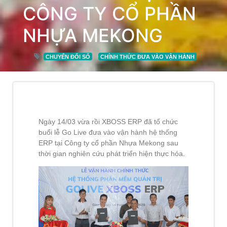
CÔNG TY CỔ PHẦN
NHỰA MEKONG
CHUYỂN ĐỔI SỐ
CHÍNH THỨC ĐƯA VÀO VẬN HÀNH
Ngày 14/03 vừa rồi XBOSS ERP đã tổ chức
buổi lễ Go Live đưa vào vận hành hệ thống
ERP tại Công ty cổ phần Nhựa Mekong sau
thời gian nghiên cứu phát triển hiện thực hóa.