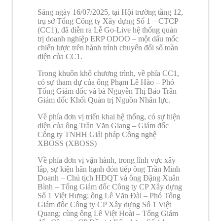
Sáng ngày 16/07/2025, tại Hội trường tầng 12,
trụ sở Tổng Công ty Xây dựng Số 1 – CTCP
(CC1), đã diễn ra Lễ Go-Live hệ thống quản
trị doanh nghiệp ERP ODOO – một dấu mốc
chiến lược trên hành trình chuyển đổi số toàn
diện của CC1.
Trong khuôn khổ chương trình, về phía CC1,
có sự tham dự của ông Phạm Lê Hào – Phó
Tổng Giám đốc và bà Nguyễn Thị Bảo Trân –
Giám đốc Khối Quản trị Nguồn Nhân lực.
Về phía đơn vị triển khai hệ thống, có sự hiện
diện của ông Trần Văn Giang – Giám đốc
Công ty TNHH Giải pháp Công nghệ
XBOSS (XBOSS)
Về phía đơn vị vận hành, trong lĩnh vực xây
lắp, sự kiện hân hạnh đón tiếp ông Trần Minh
Doanh – Chủ tịch HĐQT và ông Đặng Xuân
Bình – Tổng Giám đốc Công ty CP Xây dựng
Số 1 Việt Hưng; ông Lê Văn Đài – Phó Tổng
Giám đốc Công ty CP Xây dựng Số 1 Việt
Quang; cùng ông Lê Việt Hoài – Tổng Giám