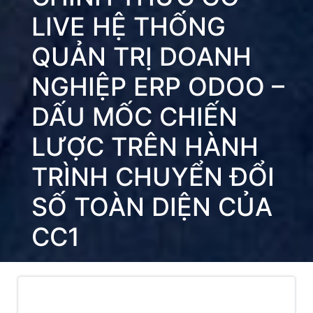
LIVE HỆ THỐNG
QUẢN TRỊ DOANH
NGHIỆP ERP ODOO –
DẤU MỐC CHIẾN
LƯỢC TRÊN HÀNH
TRÌNH CHUYỂN ĐỔI
SỐ TOÀN DIỆN CỦA
CC1