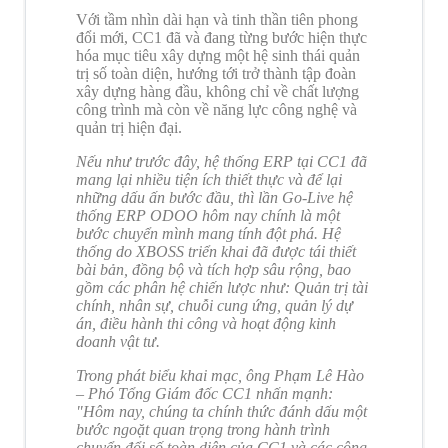
Với tầm nhìn dài hạn và tinh thần tiên phong
đổi mới, CC1 đã và đang từng bước hiện thực
hóa mục tiêu xây dựng một hệ sinh thái quản
trị số toàn diện, hướng tới trở thành tập đoàn
xây dựng hàng đầu, không chỉ về chất lượng
công trình mà còn về năng lực công nghệ và
quản trị hiện đại.
Nếu như trước đây, hệ thống ERP tại CC1 đã
mang lại nhiều tiện ích thiết thực và để lại
những dấu ấn bước đầu, thì lần Go-Live hệ
thống ERP ODOO hôm nay chính là một
bước chuyển mình mang tính đột phá. Hệ
thống do XBOSS triển khai đã được tái thiết
bài bản, đồng bộ và tích hợp sâu rộng, bao
gồm các phân hệ chiến lược như: Quản trị tài
chính, nhân sự, chuỗi cung ứng, quản lý dự
án, điều hành thi công và hoạt động kinh
doanh vật tư.
Trong phát biểu khai mạc, ông Phạm Lê Hào
– Phó Tổng Giám đốc CC1 nhấn mạnh
:
"Hôm nay, chúng ta chính thức đánh dấu một
bước ngoặt quan trọng trong hành trình
chuyển đổi số toàn diện của CC1 và các công