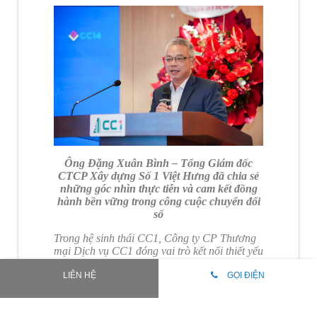
Ông Đặng Xuân Bình – Tổng Giám đốc
CTCP Xây dựng Số 1 Việt Hưng đã chia sẻ
những góc nhìn thực tiễn và cam kết đồng
hành bền vững trong công cuộc chuyển đổi
số
Trong hệ sinh thái CC1, Công ty CP Thương
mại Dịch vụ CC1 đóng vai trò kết nối thiết yếu
giữa hoạt động xây dựng và các dịch vụ hậu
cần – cung ứng – thương mại. Việc triển khai
LIÊN HỆ
GỌI ĐIỆN
ERP tại đây giúp nâng cao hiệu quả quản lý
kho vận, bán hàng, tài chính, đồng thời tăng
tốc xử lý dữ liệu và kiểm soát rủi ro.