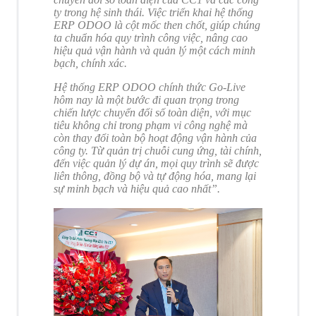
ty trong hệ sinh thái. Việc triển khai hệ thống
ERP ODOO là cột mốc then chốt, giúp chúng
ta chuẩn hóa quy trình công việc, nâng cao
hiệu quả vận hành và quản lý một cách minh
bạch, chính xác.
Hệ thống ERP ODOO chính thức Go-Live
hôm nay là một bước đi quan trọng trong
chiến lược chuyển đổi số toàn diện, với mục
tiêu không chỉ trong phạm vi công nghệ mà
còn thay đổi toàn bộ hoạt động vận hành của
công ty. Từ quản trị chuỗi cung ứng, tài chính,
đến việc quản lý dự án, mọi quy trình sẽ được
liên thông, đồng bộ và tự động hóa, mang lại
sự minh bạch và hiệu quả cao nhất”.