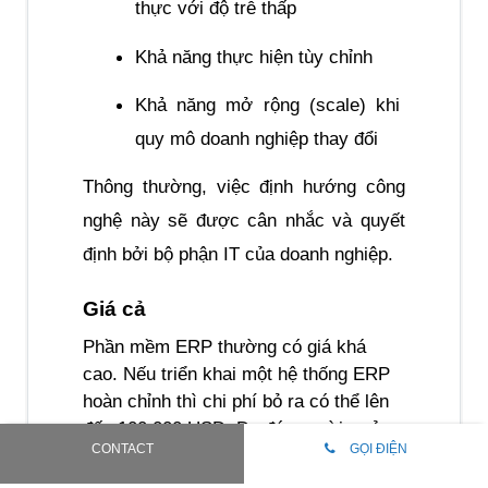
thực với độ trễ thấp
Khả năng thực hiện tùy chỉnh
Khả năng mở rộng (scale) khi 
quy mô doanh nghiệp thay đổi
Thông thường, việc định hướng công 
nghệ này sẽ được cân nhắc và quyết 
định bởi bộ phận IT của doanh nghiệp.
Giá cả
Phần mềm ERP thường có giá khá 
cao. Nếu triển khai một hệ thống ERP 
hoàn chỉnh thì chi phí bỏ ra có thể lên 
đến 100.000 USD. Do đó, người 
quản 
CONTACT
GỌI ĐIỆN
trị dự án 
cần khảo sát giá trước khi 
lựa chọn nhà cung cấp để đảm bảo có 