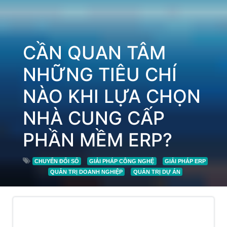
CẦN QUAN TÂM
NHỮNG TIÊU CHÍ
NÀO KHI LỰA CHỌN
NHÀ CUNG CẤP
PHẦN MỀM ERP?
CHUYỂN ĐỔI SỐ
GIẢI PHÁP CÔNG NGHỆ
GIẢI PHÁP ERP
QUẢN TRỊ DOANH NGHIỆP
QUẢN TRỊ DỰ ÁN