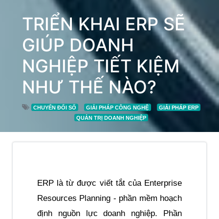
TRIỂN KHAI ERP SẼ
GIÚP DOANH
NGHIỆP TIẾT KIỆM
NHƯ THẾ NÀO?
CHUYỂN ĐỔI SỐ
GIẢI PHÁP CÔNG NGHỆ
GIẢI PHÁP ERP
QUẢN TRỊ DOANH NGHIỆP
ERP là từ được viết tắt của Enterprise 
Resources Planning - phần mềm hoạch 
định nguồn lực doanh nghiệp. Phần 