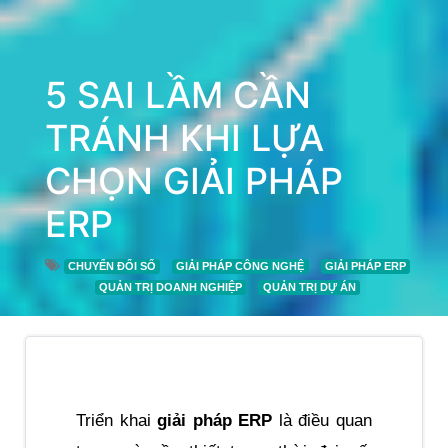
5 SAI LẦM CẦN
TRÁNH KHI LỰA
CHỌN GIẢI PHÁP
ERP
CHUYỂN ĐỔI SỐ
GIẢI PHÁP CÔNG NGHỆ
GIẢI PHÁP ERP
QUẢN TRỊ DOANH NGHIỆP
QUẢN TRỊ DỰ ÁN
Triển khai 
giải pháp ERP
 là điều quan 