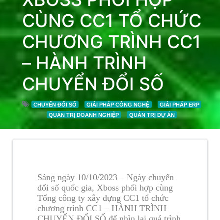
CÙNG CC1 TỔ CHỨC
CHƯƠNG TRÌNH CC1
– HÀNH TRÌNH
CHUYỂN ĐỔI SỐ
CHUYỂN ĐỔI SỐ
GIẢI PHÁP CÔNG NGHỆ
GIẢI PHÁP ERP
QUẢN TRỊ DOANH NGHIỆP
QUẢN TRỊ DỰ ÁN
Sáng ngày 10/10/2023 – Ngày chuyển
đổi số quốc gia, Xboss phối hợp cùng
Tổng công ty xây dựng CC1 tổ chức
chương trình CC1 – HÀNH TRÌNH
CHUYỂN ĐỔI SỐ để nhìn lại quá trình