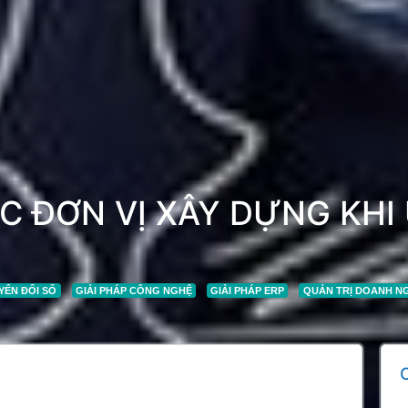
CÁC ĐƠN VỊ XÂY DỰNG K
YỂN ĐỔI SỐ
GIẢI PHÁP CÔNG NGHỆ
GIẢI PHÁP ERP
QUẢN TRỊ DOANH N
C