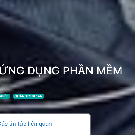
HI ỨNG DỤNG PHẦN MỀM
GHIỆP
QUẢN TRỊ DỰ ÁN
ác tin tức liên quan