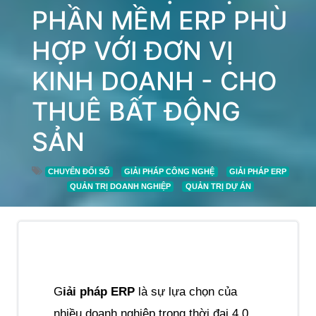
PHẦN MỀM ERP PHÙ
HỢP VỚI ĐƠN VỊ
KINH DOANH - CHO
THUÊ BẤT ĐỘNG
SẢN
CHUYỂN ĐỔI SỐ
GIẢI PHÁP CÔNG NGHỆ
GIẢI PHÁP ERP
QUẢN TRỊ DOANH NGHIỆP
QUẢN TRỊ DỰ ÁN
G
iải pháp ERP
 là sự lựa chọn của 
nhiều doanh nghiệp trong thời đại 4.0. 