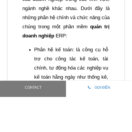
ngành nghề khác nhau. Dưới đây là 
những phân hệ chính và chức năng của 
chúng trong một phần mềm 
quản trị 
doanh nghiệp
 ERP:
Phân hệ kế toán: là công cụ hỗ 
trợ cho công tác kế toán, tài 
chính, tự động hóa các nghiệp vụ 
kế toán hằng ngày như thống kê, 
phân tích.
CONTACT
GỌI ĐIỆN
Phân hệ bán hàng: hỗ trợ doanh 
nghiệp quản lý các nghiệp vụ từ 
Marketing, bán hàng đến chăm 
sóc khách hàng và cung cấp biểu 
đồ phân tích, báo cáo tình hình 