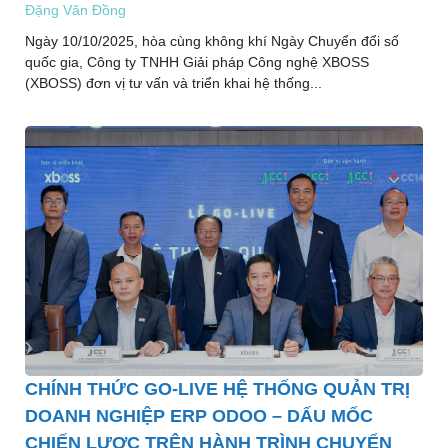
Đặng Văn Đồng
Ngày 10/10/2025, hòa cùng không khí Ngày Chuyển đổi số
quốc gia, Công ty TNHH Giải pháp Công nghệ XBOSS
(XBOSS) đơn vị tư vấn và triển khai hệ thống...
CHÍNH THỨC GO-LIVE HỆ THỐNG QUẢN TRỊ
DOANH NGHIỆP ERP ODOO – DẤU MỐC
CHIẾN LƯỢC TRÊN HÀNH TRÌNH CHUYỂN