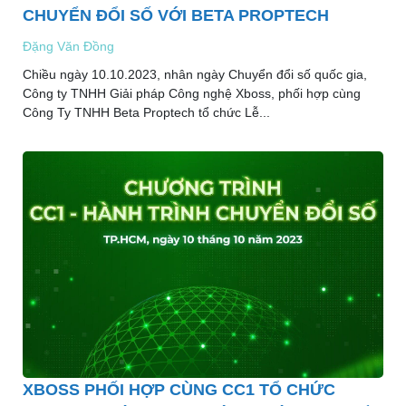
CHUYỂN ĐỔI SỐ VỚI BETA PROPTECH
Đặng Văn Đồng
Chiều ngày 10.10.2023, nhân ngày Chuyển đổi số quốc gia,
Công ty TNHH Giải pháp Công nghệ Xboss, phối hợp cùng
Công Ty TNHH Beta Proptech tổ chức Lễ...
XBOSS PHỐI HỢP CÙNG CC1 TỔ CHỨC