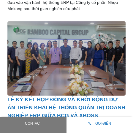
đưa vào vận hành hệ thống ERP tại Công ty cổ phần Nhựa
Mekong sau thời gian nghiên cứu phát ...
LỄ KÝ KẾT HỢP ĐỒNG VÀ KHỞI ĐỘNG DỰ
ÁN TRIỂN KHAI HỆ THỐNG QUẢN TRỊ DOANH
NGHIỆP ERP GIỮA BCG VÀ XBOSS
CONTACT
GỌI ĐIỆN
Đặng Văn Đồng