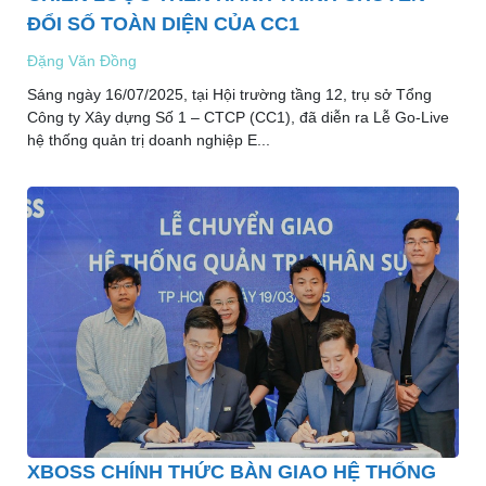
ĐỔI SỐ TOÀN DIỆN CỦA CC1
Đặng Văn Đồng
Sáng ngày 16/07/2025, tại Hội trường tầng 12, trụ sở Tổng
Công ty Xây dựng Số 1 – CTCP (CC1), đã diễn ra Lễ Go-Live
hệ thống quản trị doanh nghiệp E...
XBOSS CHÍNH THỨC BÀN GIAO HỆ THỐNG