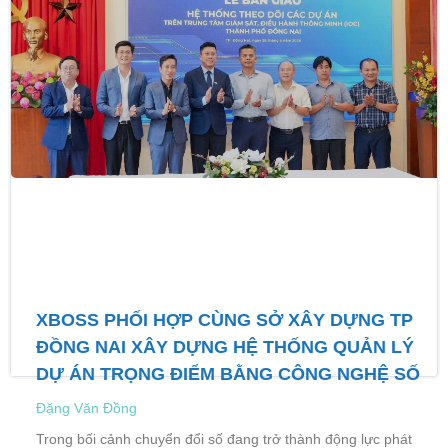
XBOSS PHỐI HỢP CÙNG SỞ XÂY DỰNG TP
ĐỒNG NAI XÂY DỰNG HỆ THỐNG QUẢN LÝ
DỰ ÁN TRỌNG ĐIỂM BẰNG CÔNG NGHỆ SỐ
Đặng Văn Đồng
Trong bối cảnh chuyển đổi số đang trở thành động lực phát