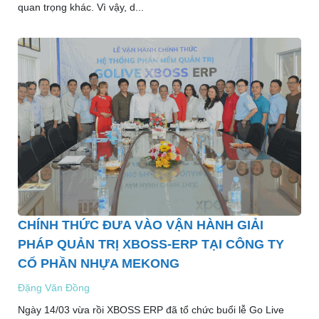
quan trọng khác. Vì vậy, d...
CHÍNH THỨC ĐƯA VÀO VẬN HÀNH GIẢI
PHÁP QUẢN TRỊ XBOSS-ERP TẠI CÔNG TY
CỔ PHẦN NHỰA MEKONG
Đặng Văn Đồng
Ngày 14/03 vừa rồi XBOSS ERP đã tổ chức buổi lễ Go Live