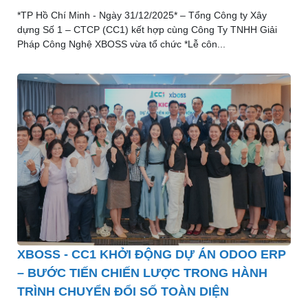
*TP Hồ Chí Minh - Ngày 31/12/2025* – Tổng Công ty Xây
dựng Số 1 – CTCP (CC1) kết hợp cùng Công Ty TNHH Giải
Pháp Công Nghệ XBOSS vừa tổ chức *Lễ côn...
XBOSS - CC1 KHỞI ĐỘNG DỰ ÁN ODOO ERP
– BƯỚC TIẾN CHIẾN LƯỢC TRONG HÀNH
TRÌNH CHUYỂN ĐỔI SỐ TOÀN DIỆN